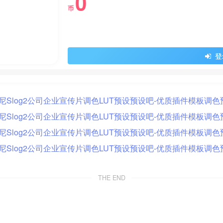
0
币
登
THE END