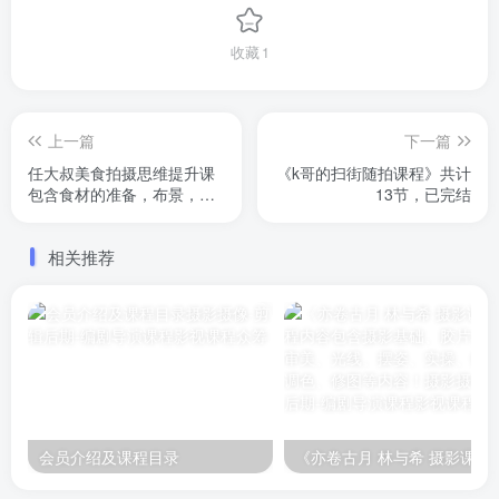
收藏
1
上一篇
下一篇
任大叔美食拍摄思维提升课
《k哥的扫街随拍课程》共计
包含食材的准备，布景，用
13节，已完结
光，选角度，食材化妆 五个
内容
相关推荐
会员介绍及课程目录
《亦卷古月 林与希 摄影课程》课程内容包含摄影基础、胶