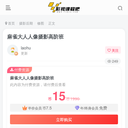
首页
摄影后期
修图
正文
麻雀大人人像摄影高阶班
laohu
关注
更新
249
付费资源
麻雀大人人像摄影高阶班
此内容为付费资源，请付费后查看
15
1990
币
币
7.5
免费
半价会员
币
年/终身会员
立即购买