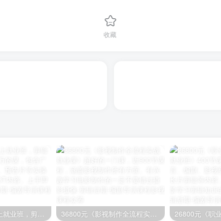
收藏
映美剪辑思维线上就业班，剪辑课程的天花板！几万的课，包含广告、宣传片、电影、预告片等实操剪辑内容，素材近3T内容。上手即学
36800元《影视制作全流程实战就业课》超好的一门课，近900节课程，涵盖影视制作所有方面。有兴趣学习电影制作的一定不要错过