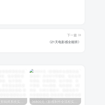
下一篇
《21天电影感全能班》
26800元《职业剪辑师系统实战就业班》400节课程，包含视听语言、编剧、影视剪辑、短片剪辑、长片剪辑等内容。非常适合想要进阶学习剪辑知识的朋友
36800元《影视制作全流程实战就业班》共计874节课程。包含达芬奇调色、影视剪辑、短片剪辑、长片剪辑、Amc剪辑、电影摄影、AE特效、C4D三维设计、视频包装等内容