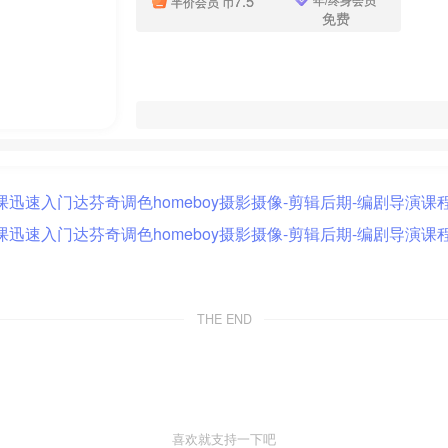
7.5
半价会员
币
免费
THE END
喜欢就支持一下吧