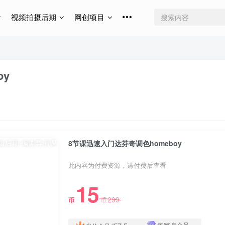
视频拍摄后期
网创项目
oy
8节课迅速入门达芬奇调色homeboy
此内容为付费资源，请付费后查看
15
299
币
币
年/终身会员