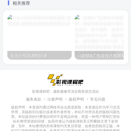
相关推荐
手法
通过大量理论分析结合实际
案例让你找准自我定位、掌
握脚本策划、学习剪辑技
巧、了解运营手段，为你成
为UP主的每一个阶段指引方
向
会员介绍及课程目录
《剧情&广告宣传片视频制作课》课程内容包含剧作创作、分镜头设计、短
影视课程吧，摄影摄像导演后期资源交流站
服务条款
注册声明
版权声明
常见问题
版权声明：本资源均通过网络等合法渠道获取，本资源仅作为学习交流
所用，其版权归出版社或者原作者所有，本站不对所涉及的版权问题负
责。本站提供的付费项目绝对不是商品价格，而是一种用户赞助打赏给
站长整理资源的回馈，如原作者认为侵权请联系立即删除文章下架资
源，另外，本站整理的所有课程均无售后答疑，如果您想购买正版，本
站可以协助您联系作者，作者也可以联系站长将自己的正版课程链接植