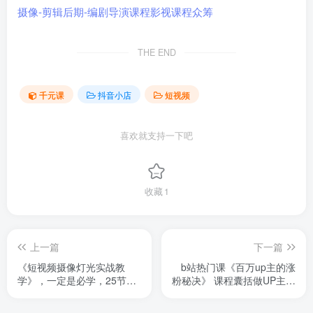
THE END
千元课
抖音小店
短视频
喜欢就支持一下吧
收藏
1
上一篇
下一篇
《短视频摄像灯光实战教
b站热门课《百万up主的涨
学》，一定是必学，25节课
粉秘决》 课程囊括做UP主的
讲解从手机到灯光到相机等
每个环节中背后的底层逻
各项设备使用，讲解拍摄的
辑、最易上手的操作技巧，