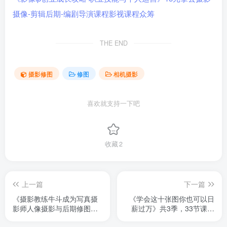
THE END
摄影修图
修图
相机摄影
喜欢就支持一下吧
收藏
2
上一篇
下一篇
《摄影教练牛斗成为写真摄
《学会这十张图你也可以日
影师人像摄影与后期修图调
薪过万》共3季，33节课，
色实战课》每节课都是有实
手把手教你如何打光拍摄静