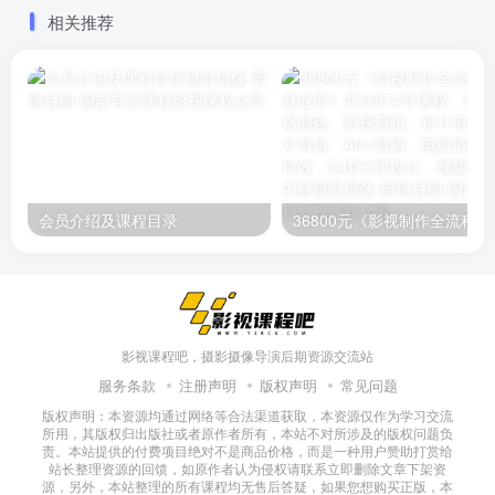
喜闻乐见的故事和八卦。共
现代文学。讲解的通俗易
相关推荐
计13节，已完结
懂，原价999元
会员介绍及课程目录
36800元《影视制作全流程实战就
影视课程吧，摄影摄像导演后期资源交流站
服务条款
注册声明
版权声明
常见问题
版权声明：本资源均通过网络等合法渠道获取，本资源仅作为学习交流
所用，其版权归出版社或者原作者所有，本站不对所涉及的版权问题负
责。本站提供的付费项目绝对不是商品价格，而是一种用户赞助打赏给
站长整理资源的回馈，如原作者认为侵权请联系立即删除文章下架资
源，另外，本站整理的所有课程均无售后答疑，如果您想购买正版，本