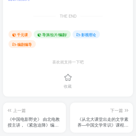
THE END
千元课
导演/拉片/编剧/
影视理论
编剧编导
喜欢就支持一下吧
收藏
上一篇
下一篇
《中国电影野史》 由北电教
《从北大课堂出走的文学素
授主讲，《紧急迫降》编
养—中国文学常识》课程共
剧。主要讲解那些电影史上
计41节，包含古代文学、近