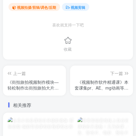
视频拍摄/剪辑/调色/后期
视频剪辑
喜欢就支持一下吧
收藏
上一篇
下一篇
《街拍旅拍视频制作模块—
《视频制作软件精通课》本
轻松制作出街拍旅拍大片》
套课集pr、AE、mg动画等视
内容包含街拍、城市旅拍、
频制作软件。每节课都2个多
情侣旅拍、人文街拍等内
小时，而且都有配套的练习
相关推荐
容，共计20节，每节课1到2
素材。
个小时