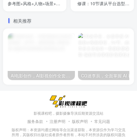
参考图+风格+人物+场景+分
修课：10节课从平台选型到
镜，五重参考锁定视觉系
广告批量产出，零基础变高
统，稳定产出高质量视频
手
相关推荐
AI电影创作，AI影视创作全套完整课程（25节）
CG迷
影视课程吧，摄影摄像导演后期资源交流站
服务条款
注册声明
版权声明
常见问题
版权声明：本资源均通过网络等合法渠道获取，本资源仅作为学习交流
所用，其版权归出版社或者原作者所有，本站不对所涉及的版权问题负