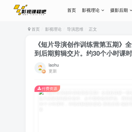
首页
影视理论
摄影后期
首页
影视理论
导演思维
正文
《短片导演创作训练营第五期》全
到后期剪辑交片。约30个小时课
laohu
更新
付费资源