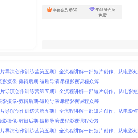
60
年/终身会员
半价会员
币
免费