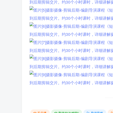
千元课
导演/拉片/编剧/
导演思维