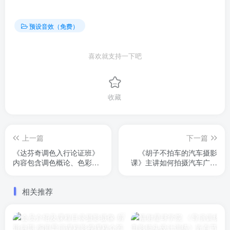
预设音效（免费）
喜欢就支持一下吧
收藏
上一篇
下一篇
《达芬奇调色入行论证班》
《胡子不拍车的汽车摄影
内容包含调色概论、色彩管
课》主讲如何拍摄汽车广告
理、一级调色、二级调色、
宣传片。课程内容包含拍摄
节点套底、镜头匹配等。由
前期、中期、后期制作三个
相关推荐
孙春星主讲，已完结，原价
阶段来讲。全网独家21节课
8800元
完结版，配套757条汽车案
例视频