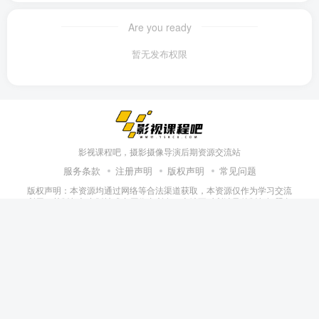
Are you ready
暂无发布权限
影视课程吧，摄影摄像导演后期资源交流站
服务条款
注册声明
版权声明
常见问题
版权声明：本资源均通过网络等合法渠道获取，本资源仅作为学习交流
所用，其版权归出版社或者原作者所有，本站不对所涉及的版权问题负
责。本站提供的付费项目绝对不是商品价格，而是一种用户赞助打赏给
站长整理资源的回馈，如原作者认为侵权请联系立即删除文章下架资
源，另外，本站整理的所有课程均无售后答疑，如果您想购买正版，本
站可以协助您联系作者，作者也可以联系站长将自己的正版课程链接植
入文章中。
本站所发布的一切学习教程、软件等资料仅限用于学习体验和研究目
的；请自觉下载后24小时内删除，如果您喜欢该资料，请支持正版！