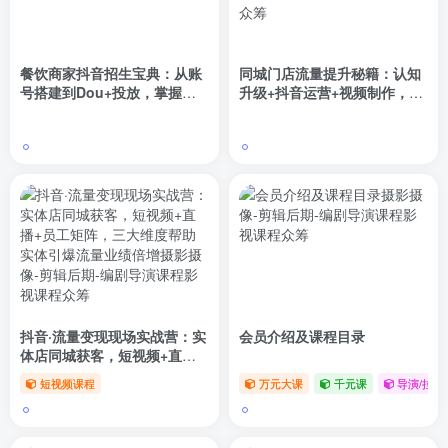
餐饮商家抖音招生宝典：从账
同城门店流量提升秘籍：认知
号搭建到Dou+投放，掌握招
升级+抖音运营+视频制作，打
生与变现秘诀
造火爆同城品牌
抖音·流量变现现场实战营：实
会员介绍及课程目录
体店同城获客，短视频+直播
+员工矩阵，三大维度帮助实
短视频课程
万元大课
千元课
导演/拉片/
体引爆流量业绩倍增