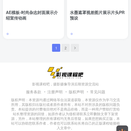
AE模板-时尚杂志封面展示介
水墨遮罩视差图片展示片头PR
绍宣传动画
预设
1
2
影视课程吧，摄影摄像导演后期资源交流站
服务条款
注册声明
版权声明
常见问题
版权声明：本资源均通过网络等合法渠道获取，本资源仅作为学习交流
所用，其版权归出版社或者原作者所有，本站不对所涉及的版权问题负
责。本站提供的付费项目绝对不是商品价格，而是一种用户赞助打赏给
站长整理资源的回馈，如原作者认为侵权请联系立即删除文章下架资
源，另外，本站整理的所有课程均无售后答疑，如果您想购买正版，本
站可以协助您联系作者，作者也可以联系站长将自己的正版课程链接植
入文章中。