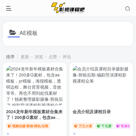
AE模板
排序
更新
浏览
点赞
评论
2024龙年新年模板素材合集来
会员介绍及课程目录
了！200多G素材，包含ae模
板，pr模板，海报模板，透明
视频拍摄/剪辑/调色/后期
万元大课
千元课
导演/拉片/
边框，舞台背景视频，音效等
等。再也不用到处找素材了！