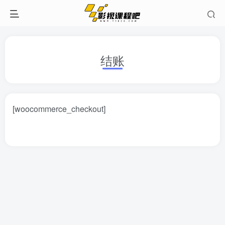
开通会员 尊享会员权益
结账
登录
注册
找回密码
[woocommerce_checkout]