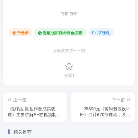
THE END
千元课
视频拍摄/剪辑/调色/后期
AE课程
喜欢就支持一下吧
收藏
1
上一篇
下一篇
《影视后期创作合成实战
29800元《剪辑包装设计
课》主要讲解AE在视频制作
班》共计670节课程，系统
中包装课程。每一节1个多小
包含影视剪辑、视频包装、
时内容，含有配套练习素
AE、C4D、AMC剪辑、达芬
相关推荐
材。画质高清。原3600
奇调色课程。主要由孙春星
等老师主讲