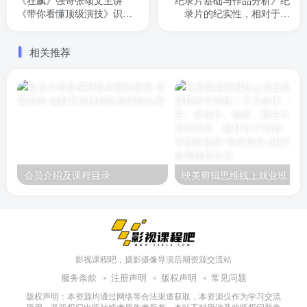
《狂飙》强哥张颂文主讲
纪录片基础与作品分析》纪
《带你看懂顶级演技》识破
录片的纪实性，相对于电
套路表演，提升观影品味。
影，能够更直观的想我们展
10部媲美电影大片视频课，
现这个世界。本门课主讲纪
相关推荐
一流演员表演方法和知识总
录片创作和纪录片作品赏析
结，让你成为眼光毒到的高
阶影迷。
会员介绍及课程目录
映美剪辑
影视课程吧，摄影摄像导演后期资源交流站
服务条款
注册声明
版权声明
常见问题
版权声明：本资源均通过网络等合法渠道获取，本资源仅作为学习交流