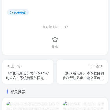
艺考考研
喜欢就支持一下吧
收藏
上一篇
下一篇
《外国电影史》每节课1个小
《如何看电影》本课程目的
时左右，系统梳理外国电影
旨在帮助艺考生建立正确的
史内容。包含各个国家电影
观片意识，摆脱观片量焦
史发展，著名导演代表作，
虑，提高观片的质量，厘清
相关推荐
电影风格，以及对电影发展
观片的视角
的思考。有兴趣的朋友可以
看看