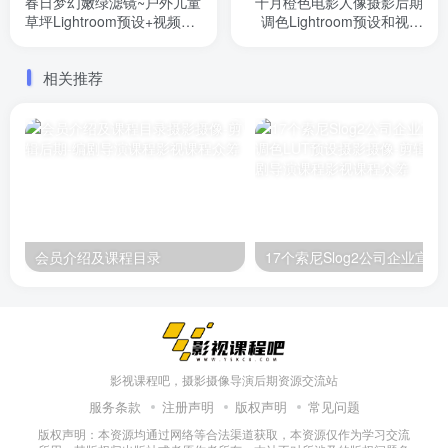
春日梦幻嫩绿滤镜~户外儿童
十月橙色电影人像摄影后期
草坪Lightroom预设+视频
调色Lightroom预设和视频
LUT预设
LUT预设
相关推荐
会员介绍及课程目录
17个索尼Slo
影视课程吧，摄影摄像导演后期资源交流站
服务条款
注册声明
版权声明
常见问题
版权声明：本资源均通过网络等合法渠道获取，本资源仅作为学习交流