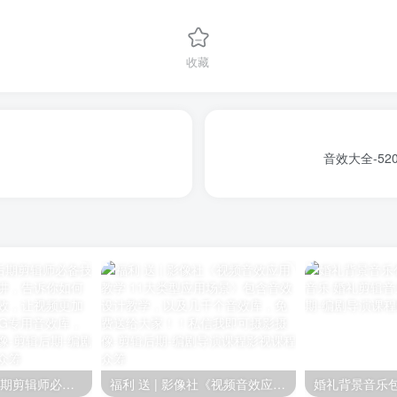
收藏
音效大全-5
《 音效剪辑课 后期剪辑师必备技能》剪辑师八条主讲，告诉你如何在剪辑过程中加音效，让视频更加立体。有配套的32G专用音效库，视频素材等
福利 送 | 影像社《视频音效应用教学 11大类型应用场景》包含音效设计教学，以及几千个音效库，免费送给大家！！私信我即可