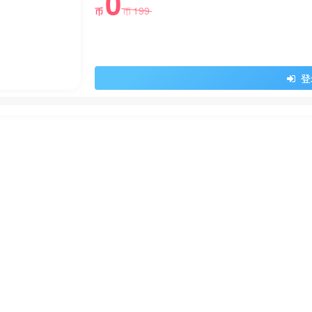
0
199
币
币
登