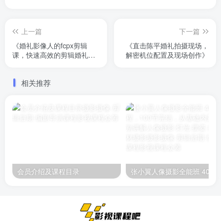
上一篇
下一篇
《婚礼影像人的fcpx剪辑
《直击陈平婚礼拍摄现场，
课，快速高效的剪辑婚礼视
解密机位配置及现场创作》
频 》共计15节课 已完结！
相关推荐
会员介绍及课程目录
张小翼人像摄影全能班 4000元课程，100节完结，从