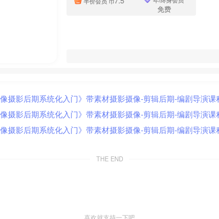
7.5
半价会员
币
免费
THE END
喜欢就支持一下吧