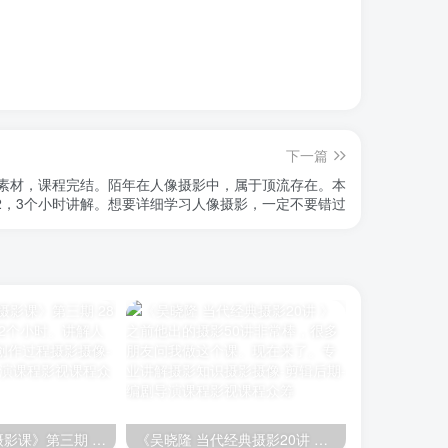
下一篇
习素材，课程完结。陌年在人像摄影中，属于顶流存在。本
2，3个小时讲解。想要详细学习人像摄影，一定不要错过
《李觅青人像摄影课》第三期 28节课程 每节课近2个小时。讲解人像摄影情绪片的创作过程
《吴晓隆 当代经典摄影20讲 》之前他出的摄影50讲非常棒，很多朋友问我做这个课。现在来了。专业讲解摄影知识