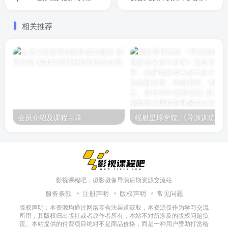
近百节课程内容，讲解电影
印到后期，讲解胶片摄影全
镜头设计的方法。包括拆解
流程
相关推荐
运镜，场面调度，视听语
言。原价5800
会员介绍及课程目录
幅射星球学院 《导演训练apro：电影
影视课程吧，摄影摄像导演后期资源交流站
服务条款
注册声明
版权声明
常见问题
版权声明：本资源均通过网络等合法渠道获取，本资源仅作为学习交流
所用，其版权归出版社或者原作者所有，本站不对所涉及的版权问题负
责。本站提供的付费项目绝对不是商品价格，而是一种用户赞助打赏给