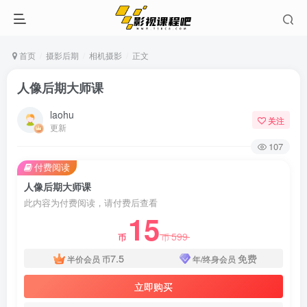
首页
摄影后期
相机摄影
正文
人像后期大师课
laohu
关注
更新
107
付费阅读
人像后期大师课
此内容为付费阅读，请付费后查看
15
599
币
币
7.5
免费
半价会员
币
年/终身会员
立即购买