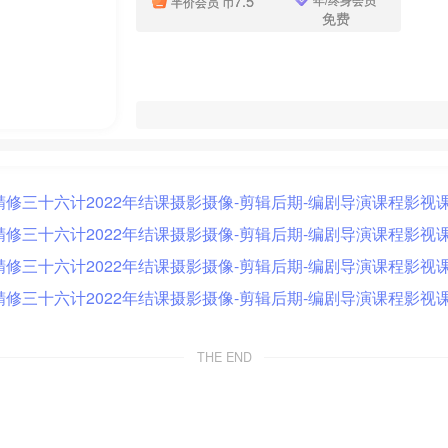
7.5
半价会员
币
免费
THE END