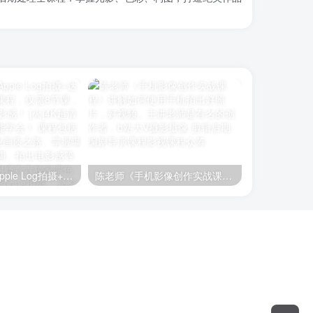
【影视飓风】Apple Log拍摄+达芬奇调色全流程课程，仅需8节课，用iPhone拍出电影感！ [火]4K超清画质，零基础也能学会！ 课程包括从Log开始的专业画质之路、掌握曝光、白平衡与色调、拍出电影感等实战内容。 [火]附赠青青独家调色LUT包，适用于iPhone拍摄。 适合提升视频创作能力的朋友
陈老师《手机影像创作实战课程》讲解如何使用手机拍出好照片，好视频。主讲老师是有名的创作者，b站大V