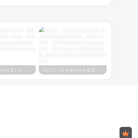
朱佳航《短视频创作课2.0》原价29800元，抖音300多万粉丝。告诉你后流量时代，如何做短视频
2980元《短视频全能必修课》由北电导演系唐先生主讲，课程共计63节。系统详细讲解短片拍摄知识体系，包括实战拍摄与剪辑