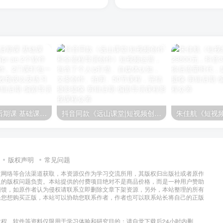
《阿美ame旅拍后期课 基础课+进阶课》主要讲解pr ae 2个软件剪辑旅拍视频的操作。2门课打包一起。送许多配套音效预设以及练习素材。
抖音同款《远山课堂|短视频创作和全流程导演创作》短视频运营，包含了个人ip打造、自媒体认知，文案创作、拍剪、50节课程，完结
版权声明
常见问题
过网络等合法渠道获取，本资源仅作为学习交流所用，其版权归出版社或者原作
及的版权问题负责。本站提供的付费项目绝对不是商品价格，而是一种用户赞助
回馈，如原作者认为侵权请联系立即删除文章下架资源，另外，本站整理的所有
果您想购买正版，本站可以协助您联系作者，作者也可以联系站长将自己的正版
程、软件等资料仅限用于学习体验和研究目的；请自觉下载后24小时内删