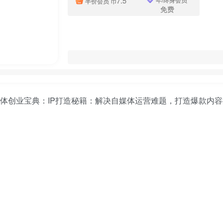
7.5
半价会员
币
免费