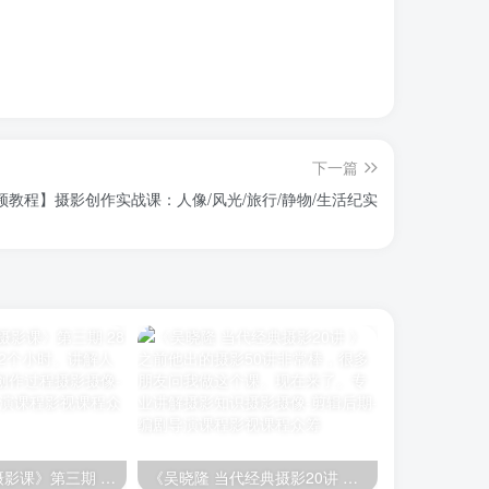
下一篇
频教程】摄影创作实战课：人像/风光/旅行/静物/生活纪实
《李觅青人像摄影课》第三期 28节课程 每节课近2个小时。讲解人像摄影情绪片的创作过程
《吴晓隆 当代经典摄影20讲 》之前他出的摄影50讲非常棒，很多朋友问我做这个课。现在来了。专业讲解摄影知识