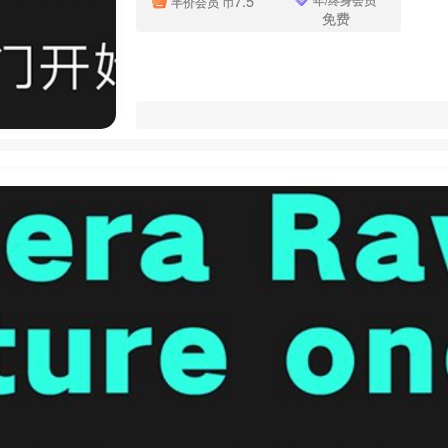
7.5
半价会员
币
免费