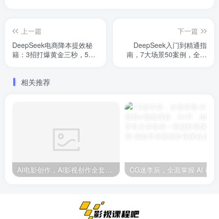
上一篇
下一篇
DeepSeek电商降本提效秘
DeepSeek入门到精通指
籍：3招打爆黄金三秒，5分
南，7大场景50案例，全套
钟量产200视频
提示词助你高效使用
相关推荐
AI电影创作，AI影视创作全套完整课程（25节）
CG迷