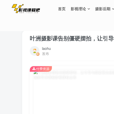
首页
影视理论
摄影后期
首页
摄影后期
相机摄影
正文
叶洲摄影课告别僵硬摆拍，让引导
laohu
发布
付费资源