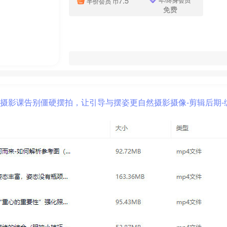
7.5
半价会员
币
免费