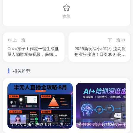
收藏
上一篇
下一篇
Coze扣子工作流一键生成批
2025新玩法小和尚引流高质
量人物雕塑短视频，保姆级
创业粉秘诀！日引300+高质
教程-智能体搭建-项目实操
粉，抗封效果绝了，…
相关推荐
半无人直播全攻略-8月：工具使用+起号逻辑+违规规避,新增AI超体与跨境模块
AI技术+培训领域深度应用：需求洞察-