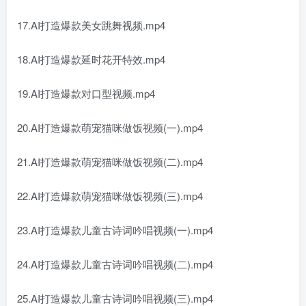
17.AI打造爆款美女跳舞视频.mp4
18.AI打造爆款延时花开特效.mp4
19.AI打造爆款对口型视频.mp4
20.AI打造爆款萌宠猫咪做饭视频(一).mp4
21.AI打造爆款萌宠猫咪做饭视频(二).mp4
22.AI打造爆款萌宠猫咪做饭视频(三).mp4
23.AI打造爆款儿童古诗词吟唱视频(一).mp4
24.AI打造爆款儿童古诗词吟唱视频(二).mp4
25.AI打造爆款儿童古诗词吟唱视频(三).mp4