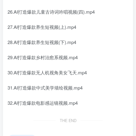
26.AI打造爆款儿童古诗词吟唱视频(四).mp4
27.Al打造爆款养生短视频(上).mp4
28.Al打造爆款养生短视频(下).mp4
29.Al打造爆款乡村治愈系视频.mp4
30.Al打造爆款无人机视角美女飞天.mp4
31.AI打造爆款中式美学墙绘视频.mp4
32.Al打造爆款电影感运镜视频.mp4
THE END