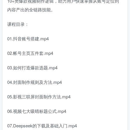
10+类爆款视频制作逻辑，助力用户快速掌握从账号定位到
内容产出的全链路技能。
课程目录：
01.抖音账号搭建.mp4
02.帐号主页五件套.mp4
03.如何打造爆款选题.mp4
04.封面制作规则及方法.mp4
05.影视三联屏封面制作方法.mp4
06.视频七大吸晴标题公式.mp4
07.Deepseek的下载及基础入门.mp4