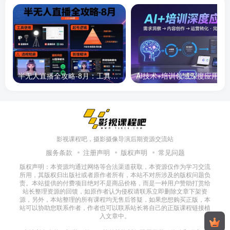
半无人直播全攻略-8月：工具使用+起号逻辑+违规规避,新增AI超体与跨境模块
AI技术+培训领域深度应用：需求洞察-
影视课程吧，摄影摄像导演后期资源交流站
服务条款
注册声明
版权声明
常见问题
版权声明：本资源均通过网络等合法渠道获取，本资源仅作为学习交流
所用，其版权归出版社或者原作者所有，本站不对所涉及的版权问题负
责。本站提供的付费项目绝对不是商品价格，而是一种用户赞助打赏给
站长整理资源的回馈，如原作者认为侵权请联系立即删除文章下架资
源，另外，本站整理的所有课程均无售后答疑，如果您想购买正版，本
站可以协助您联系作者，作者也可以联系站长将自己的正版课程链接植
入文章中。