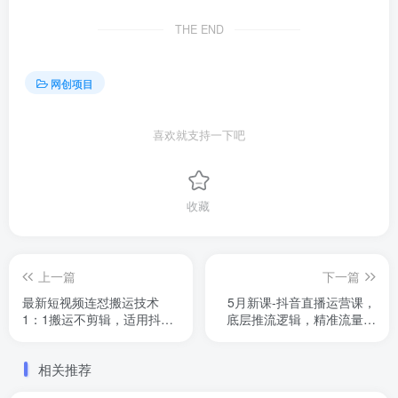
THE END
网创项目
喜欢就支持一下吧
收藏
上一篇
下一篇
最新短视频连怼搬运技术
5月新课-抖音直播运营课，
1：1搬运不剪辑，适用抖音
底层推流逻辑，精准流量获
快手，条条过抖出框
取，话术设计方法
相关推荐