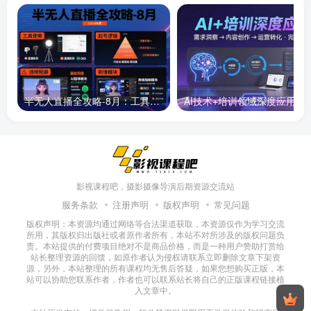
半无人直播全攻略-8月：工具使用+起号逻辑+违规规避,新增AI超体与跨境模块
AI技术+培训领域深度应用：需求洞察-
影视课程吧，摄影摄像导演后期资源交流站
服务条款
注册声明
版权声明
常见问题
版权声明：本资源均通过网络等合法渠道获取，本资源仅作为学习交流
所用，其版权归出版社或者原作者所有，本站不对所涉及的版权问题负
责。本站提供的付费项目绝对不是商品价格，而是一种用户赞助打赏给
站长整理资源的回馈，如原作者认为侵权请联系立即删除文章下架资
源，另外，本站整理的所有课程均无售后答疑，如果您想购买正版，本
站可以协助您联系作者，作者也可以联系站长将自己的正版课程链接植
入文章中。