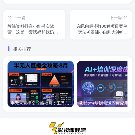
上一篇
下一篇
教辅资料抖音小红书实战
Ai风向标-附100种项目案例
营，这是一套我妈和我奶看
玩法-0基础小白到大神ai视
完都会的SOP，低成本低风
频商业应用教学
险创业
相关推荐
半无人直播全攻略-8月：工具使用+起号逻辑+违规规避,新增AI超体与跨境模块
AI技术+培训领域深度应用：需求洞察-