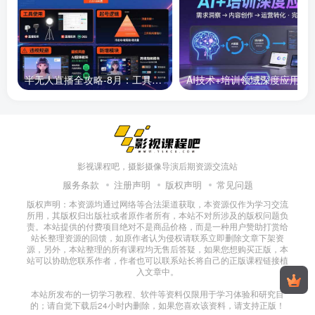
半无人直播全攻略-8月：工具使用+起号逻辑+违规规避,新增AI超体与跨境模块
AI技术+培训领域深度应用：需求洞察-
影视课程吧，摄影摄像导演后期资源交流站
服务条款
注册声明
版权声明
常见问题
版权声明：本资源均通过网络等合法渠道获取，本资源仅作为学习交流
所用，其版权归出版社或者原作者所有，本站不对所涉及的版权问题负
责。本站提供的付费项目绝对不是商品价格，而是一种用户赞助打赏给
站长整理资源的回馈，如原作者认为侵权请联系立即删除文章下架资
源，另外，本站整理的所有课程均无售后答疑，如果您想购买正版，本
站可以协助您联系作者，作者也可以联系站长将自己的正版课程链接植
入文章中。
本站所发布的一切学习教程、软件等资料仅限用于学习体验和研究目
的；请自觉下载后24小时内删除，如果您喜欢该资料，请支持正版！