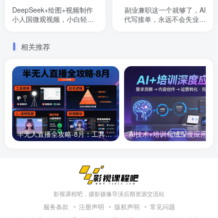
DeepSeek+绘图+视频制作
副业兼职这一个就够了，AI
小人国微观视频，小白轻轻
代写接单，永远不会失业的
松松上手，条条爆款，条条
项目，多劳多得，日入8张+
变现，单日就能收益
【揭秘】
相关推荐
半无人直播全攻略-8月：工具使用+起号逻辑+违规规避,新增AI超体与跨境模块
AI技术+培训领域深度应用：需求洞察-
影视课程吧，摄影摄像导演后期资源交流站
服务条款
注册声明
版权声明
常见问题