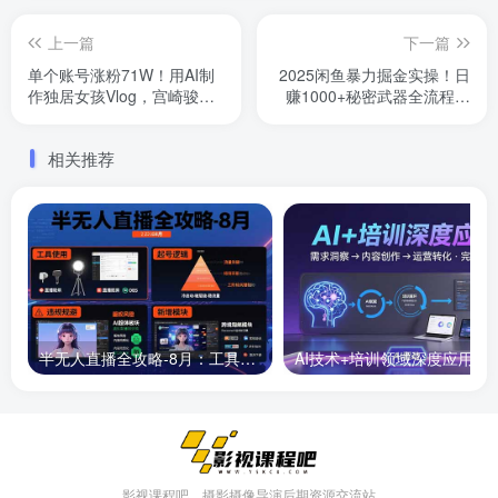
上一篇
下一篇
单个账号涨粉71W！用AI制
2025闲鱼暴力掘金实操！日
作独居女孩Vlog，宫崎骏画
赚1000+秘密武器全流程曝
风，治愈感拉满，一条广告
光，最新蓝海项目信…
报价3W
相关推荐
半无人直播全攻略-8月：工具使用+起号逻辑+违规规避,新增AI超体与跨境模块
AI技术+培训领域深度应用：需求洞察-
影视课程吧，摄影摄像导演后期资源交流站