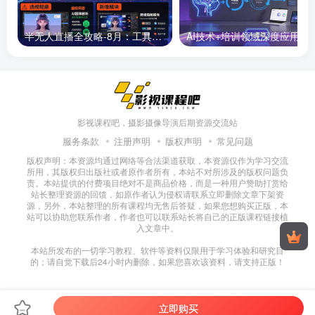
半无人直播全攻略-8月：工具使用+起号逻辑+违规规避,新增AI超体与跨境模块
AI技术+培训领域深度应用：需求洞察-
影视课程吧，摄影摄像导演后期资源交流站
服务条款
注册声明
版权声明
常见问题
版权声明：本资源均通过网络等合法渠道获取，本资源仅作为学习交流
所用，其版权归出版社或者原作者所有，本站不对所涉及的版权问题负
责。本站提供的付费项目绝对不是商品价格，而是一种用户赞助打赏给
站长整理资源的回馈，如原作者认为侵权请联系立即删除文章下架资
源，另外，本站整理的所有课程均无售后答疑，如果您想购买正版，本
站可以协助您联系作者，作者也可以联系站长将自己的正版课程链接植
入文章中。
本站所发布的一切学习教程、软件等资料仅限用于学习体验和研究目
的；请自觉下载后24小时内删除，如果您喜欢该资料，请支持正版！
立即购买