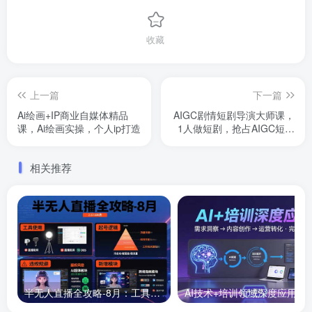
收藏
上一篇
下一篇
Ai绘画+IP商业自媒体精品
AIGC剧情短剧导演大师课，
课，Ai绘画实操，个人ip打造
1人做短剧，抢占AIGC短剧
流量先机
相关推荐
半无人直播全攻略-8月：工具使用+起号逻辑+违规规避,新增AI超体与跨境模块
AI技术+培训领域深度应用：需求洞察-