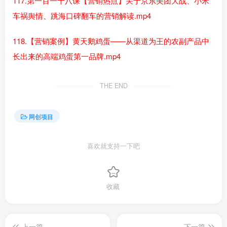
117.第一百一十八课【营销热点】关于京东美团大战、小米
车祸舆情、跳海口碑翻车的营销解读.mp4
118.【营销案例】黄天鹅鸡蛋——从渠道为王的农副产品中
长出来的高端鸡蛋第一品牌.mp4
THE END
网创项目
喜欢就支持一下吧
收藏
上一篇
下一篇