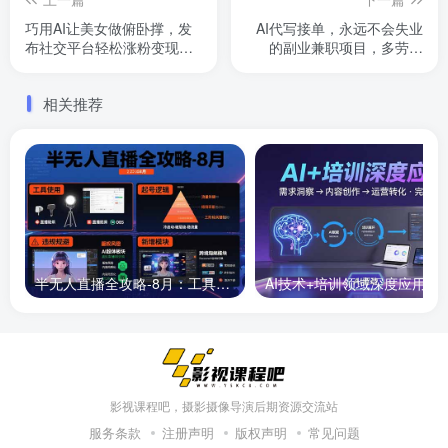
巧用AI让美女做俯卧撑，发
AI代写接单，永远不会失业
布社交平台轻松涨粉变现，
的副业兼职项目，多劳多
流量爆炸，挂抖音橱窗卖
得，月入1-3W【SOP手册】
货，轻松实现日收入5张
相关推荐
半无人直播全攻略-8月：工具使用+起号逻辑+违规规避,新增AI超体与跨境模块
AI技术+培训领域深度应用：需求洞察-
影视课程吧，摄影摄像导演后期资源交流站
服务条款
注册声明
版权声明
常见问题