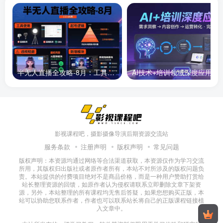
半无人直播全攻略-8月：工具使用+起号逻辑+违规规避,新增AI超体与跨境模块
AI技术+培训领域深度应用：需求洞察-
影视课程吧，摄影摄像导演后期资源交流站
服务条款
注册声明
版权声明
常见问题
版权声明：本资源均通过网络等合法渠道获取，本资源仅作为学习交流
所用，其版权归出版社或者原作者所有，本站不对所涉及的版权问题负
责。本站提供的付费项目绝对不是商品价格，而是一种用户赞助打赏给
站长整理资源的回馈，如原作者认为侵权请联系立即删除文章下架资
源，另外，本站整理的所有课程均无售后答疑，如果您想购买正版，本
站可以协助您联系作者，作者也可以联系站长将自己的正版课程链接植
入文章中。