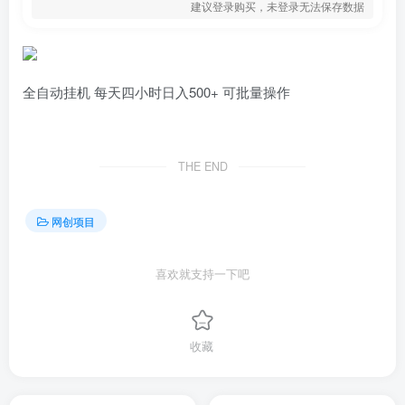
建议登录购买，未登录无法保存数据
全自动挂机 每天四小时日入500+ 可批量操作
THE END
网创项目
喜欢就支持一下吧
收藏