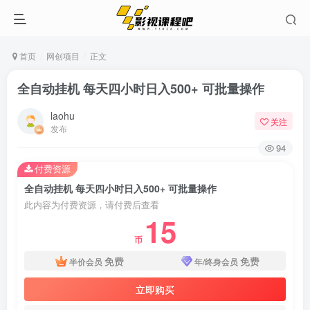
首页
网创项目
正文
全自动挂机 每天四小时日入500+ 可批量操作
laohu
关注
发布
94
付费资源
全自动挂机 每天四小时日入500+ 可批量操作
此内容为付费资源，请付费后查看
15
币
免费
免费
半价会员
年/终身会员
立即购买