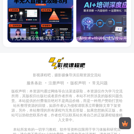
半无人直播全攻略-8月：工具使用+起号逻辑+违规规避,新增AI超体与跨境模块
AI技术+培训领域深度应用：需求洞察-
影视课程吧，摄影摄像导演后期资源交流站
服务条款
注册声明
版权声明
常见问题
版权声明：本资源均通过网络等合法渠道获取，本资源仅作为学习交流
所用，其版权归出版社或者原作者所有，本站不对所涉及的版权问题负
责。本站提供的付费项目绝对不是商品价格，而是一种用户赞助打赏给
站长整理资源的回馈，如原作者认为侵权请联系立即删除文章下架资
源，另外，本站整理的所有课程均无售后答疑，如果您想购买正版，本
站可以协助您联系作者，作者也可以联系站长将自己的正版课程链接植
入文章中。
本站所发布的一切学习教程、软件等资料仅限用于学习体验和研究目
的；请自觉下载后24小时内删除，如果您喜欢该资料，请支持正版！