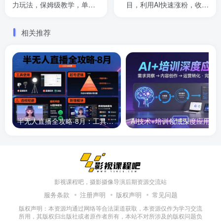
力玩法，保姆级教学，单日
目，利用AI快速涨粉，收益
可入四位数
每月平均1W+
相关推荐
半无人直播全攻略-8月：工具使用+起号逻辑+违规规避,新增AI超体与跨境模块
AI技术+培训领域深度应用：需求洞察-
影视课程吧，摄影摄像导演后期资源交流站
服务条款
注册声明
版权声明
常见问题
版权声明：本资源均通过网络等合法渠道获取，本资源仅作为学习交流
所用，其版权归出版社或者原作者所有，本站不对所涉及的版权问题负