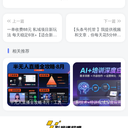
上一篇
下一篇
一单收费88元 私域项目新玩
【头条号托管 】我提供视频
法 每天稳定6张+【适合新
和文章，你每天花5分钟发
手】
布，最高躺挣1W+【揭秘】
相关推荐
半无人直播全攻略-8月：工具使用+起号逻辑+违规规避,新增AI超体与跨境模块
AI技术+培训领域深度应用：需求洞察-