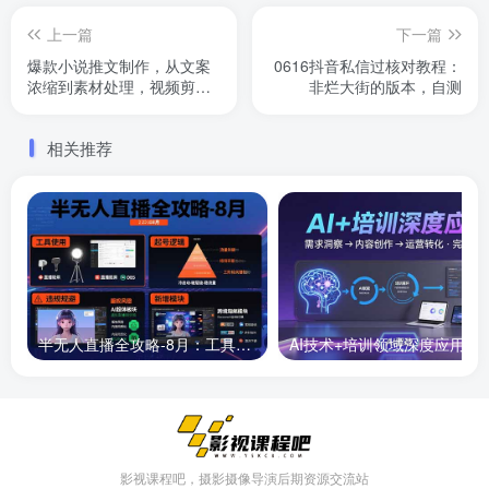
上一篇
下一篇
爆款小说推文制作，从文案
0616抖音私信过核对教程：
浓缩到素材处理，视频剪辑
非烂大街的版本，自测
发布全流程解析
相关推荐
半无人直播全攻略-8月：工具使用+起号逻辑+违规规避,新增AI超体与跨境模块
AI技术+培训领域深度应用：需求洞察-
影视课程吧，摄影摄像导演后期资源交流站