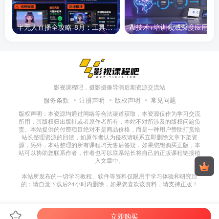
半无人直播全攻略-8月：工具使用+起号逻辑+违规规避,新增AI超体与跨境模块
AI技术+培训领域深度应用：需求洞察-
影视课程吧，摄影摄像导演后期资源交流站
服务条款
注册声明
版权声明
常见问题
版权声明：本资源均通过网络等合法渠道获取，本资源仅作为学习交流
所用，其版权归出版社或者原作者所有，本站不对所涉及的版权问题负
责。本站提供的付费项目绝对不是商品价格，而是一种用户赞助打赏给
站长整理资源的回馈，如原作者认为侵权请联系立即删除文章下架资
源，另外，本站整理的所有课程均无售后答疑，如果您想购买正版，本
站可以协助您联系作者，作者也可以联系站长将自己的正版课程链接植
入文章中。
本站所发布的一切学习教程、软件等资料仅限用于学习体验和研究目
的；请自觉下载后24小时内删除，如果您喜欢该资料，请支持正版！
立即购买