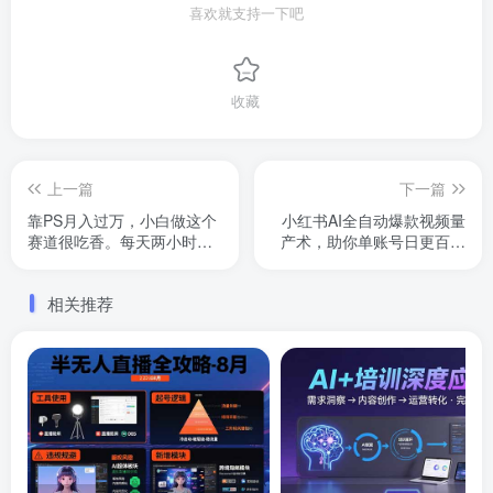
喜欢就支持一下吧
收藏
上一篇
下一篇
靠PS月入过万，小白做这个
小红书AI全自动爆款视频量
赛道很吃香。每天两小时，
产术，助你单账号日更百条
简单轻松且暴利
视频，7天搭建不封号矩阵流
量池(更新8月)
相关推荐