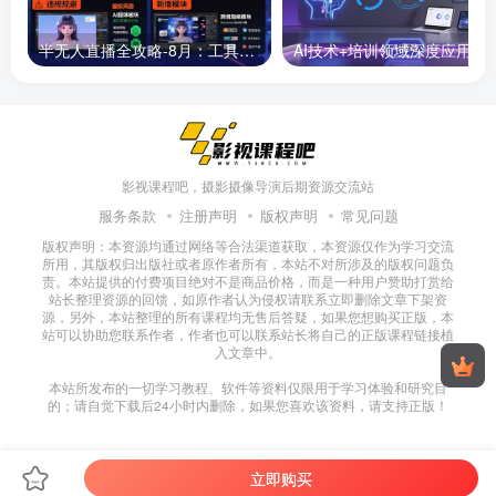
半无人直播全攻略-8月：工具使用+起号逻辑+违规规避,新增AI超体与跨境模块
AI技术+培训领域深度应用：需求洞察-
影视课程吧，摄影摄像导演后期资源交流站
服务条款
注册声明
版权声明
常见问题
版权声明：本资源均通过网络等合法渠道获取，本资源仅作为学习交流
所用，其版权归出版社或者原作者所有，本站不对所涉及的版权问题负
责。本站提供的付费项目绝对不是商品价格，而是一种用户赞助打赏给
站长整理资源的回馈，如原作者认为侵权请联系立即删除文章下架资
源，另外，本站整理的所有课程均无售后答疑，如果您想购买正版，本
站可以协助您联系作者，作者也可以联系站长将自己的正版课程链接植
入文章中。
本站所发布的一切学习教程、软件等资料仅限用于学习体验和研究目
的；请自觉下载后24小时内删除，如果您喜欢该资料，请支持正版！
立即购买